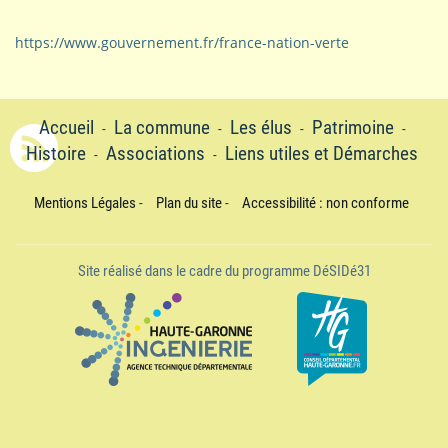
https://www.gouvernement.fr/france-nation-verte
Accueil
La commune
Les élus
Patrimoine
-
-
-
-
Histoire
Associations
Liens utiles et Démarches
-
-
Mentions Légales
-
Plan du site
-
Accessibilité : non conforme
Site réalisé dans le cadre du programme DéSIDé31