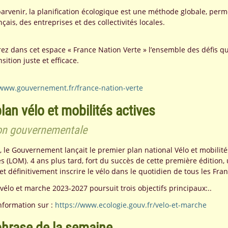
parvenir, la planification écologique est une méthode globale, per
çais, des entreprises et des collectivités locales.
ez dans cet espace « France Nation Verte » l’ensemble des défis q
sition juste et efficace.
/www.gouvernement.fr/france-nation-verte
lan vélo et mobilités actives
on gouvernementale
 le Gouvernement lançait le premier plan national Vélo et mobilités 
és (LOM). 4 ans plus tard, fort du succès de cette première édition
 et définitivement inscrire le vélo dans le quotidien de tous les Fran
vélo et marche 2023-2027 poursuit trois objectifs principaux:..
information sur :
https://www.ecologie.gouv.fr/velo-et-marche
phrase de la semaine