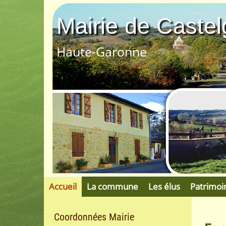
Mairie de Castelg
Haute-Garonne
Accueil
La commune
Les élus
Patrimoi
Coordonnées Mairie