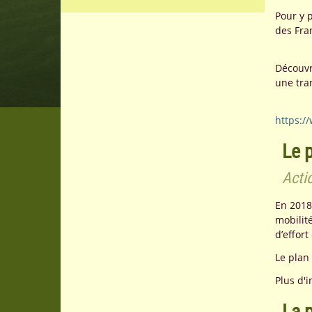
Pour y 
des Fran
Découvr
une tran
https:/
Le p
Acti
En 2018,
mobilit
d’effort
Le plan 
Plus d'
La 