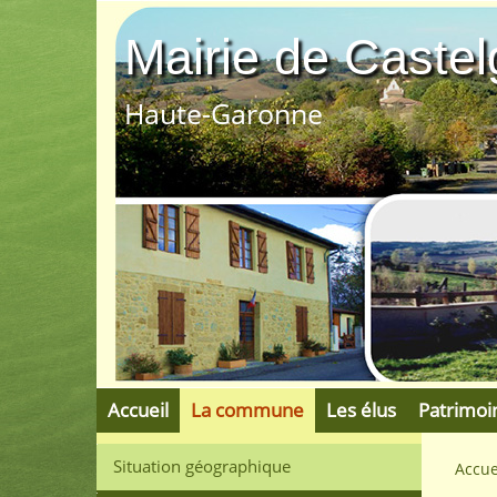
Mairie de Castelg
Haute-Garonne
Accueil
La commune
Les élus
Patrimoi
Situation géographique
Accue